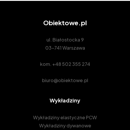
Obiektowe.pl
ul. Białostocka 9
03-741 Warszawa
kom.
+48 502 355 274
biuro@obiektowe.pl
Wykładziny
Wykładziny elastyczne PCW
Wykładziny dywanowe