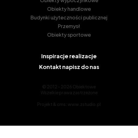
Obiekty wypoczynkowe
Obiekty handlowe
Budynki użyteczności publicznej
Przemysł
Obiekty sportowe
Inspiracje
realizacje
Kontakt
napisz do nas
© 2012 - 2026 Obiektowe
Wszelkie prawa zastrzeżone
Projekt &
cms
:
www.zstudio.pl