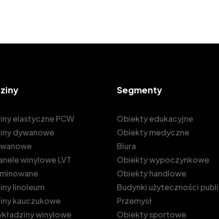
ziny
Segmenty
iny elastyczne PCW
Obiekty edukacyjne
iny dywanowe
Obiekty medyczne
dywanowe
Biura
 panele winylowe LVT
Obiekty wypoczynkowe
laminowane
Obiekty handlowe
ny linoleum
Budynki użyteczności publ
iny kauczukowe
Przemysł
kładziny winylowe
Obiekty sportowe