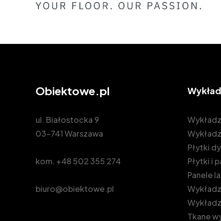
Obiektowe.pl
Wykład
ul. Białostocka 9
Wykładz
03-741 Warszawa
Wykładz
Płytki 
kom.
+48 502 355 274
Płytki i
Panele 
biuro@obiektowe.pl
Wykładzi
Wykładz
Tkane wy