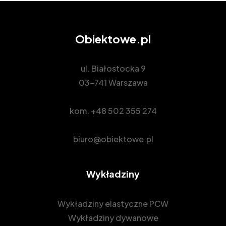
Obiektowe.pl
ul. Białostocka 9
03-741 Warszawa
kom.
+48 502 355 274
biuro@obiektowe.pl
Wykładziny
Wykładziny elastyczne PCW
Wykładziny dywanowe