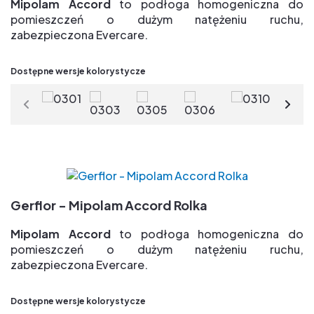
TVOC po 28 dniach < 10µg/m3 => jakość powietrza
Mipolam Accord
to podłoga homogeniczna do
wewnątrz pomieszczeń
pomieszczeń o dużym natężeniu ruchu,
zabezpieczona Evercare.
Zalety:
Dostępne wersje kolorystycze
Grupa T => najlepsza odporność na ścieranie
Ekskluzywne i opatentowane zabezpieczenie
powierzchniowe Evercare(R) => łatwe
w utrzymaniu, bez konieczności polerowania
przez cały cykl życia & duża odporność na plamy
Paleta 29 kolorów pół- kierunkowych dla swobody
wybory projektu
Gerflor - Mipolam Accord Rolka
Nowoczesna powierzchnia z matowym
Mipolam Accord
to podłoga homogeniczna do
wykończeniem
pomieszczeń o dużym natężeniu ruchu,
TVOC po 28 days < 10µg/m3 => jakość powietrza
zabezpieczona Evercare.
wewnątrz pomieszczeń
Zalety:
Dostępne wersje kolorystycze