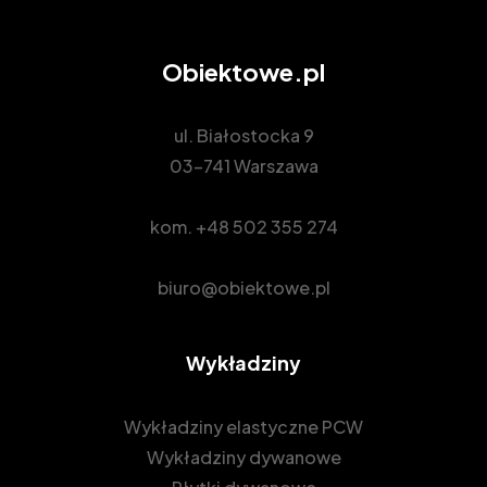
TVOC po 28 days < 10µg/m3 => jakość powietrza
wewnątrz pomieszczeń
Obiektowe.pl
ul. Białostocka 9
03-741 Warszawa
kom.
+48 502 355 274
biuro@obiektowe.pl
Wykładziny
Wykładziny elastyczne PCW
Wykładziny dywanowe