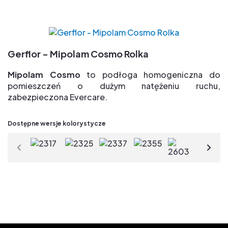
przez cały cykl życia & duża odporność na plamy
Paleta 29 kolorów pół- kierunkowych dla swobody
wybory projektu
Nowoczesna powierzchnia z matowym
Gerflor - Mipolam Cosmo Rolka
wykończeniem
TVOC po 28 days < 10µg/m3 => jakość powietrza
Mipolam Cosmo
to podłoga homogeniczna do
wewnątrz pomieszczeń
pomieszczeń o dużym natężeniu ruchu,
zabezpieczona Evercare.
Zalety:
Dostępne wersje kolorystycze
Grupa T => najlepsza odporność na ścieranie
Ekskluzywne i opatentowane zabezpieczenie
powierzchniowe Evercare(R) => łatwe
w utrzymaniu, bez konieczności polerowania
przez cały cykl życia & duża odporność na plamy
Paleta 29 kolorów pół- kierunkowych dla swobody
wybory projektu
Nowoczesna powierzchnia z matowym
wykończeniem