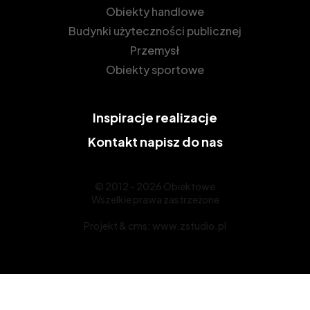
Obiekty handlowe
Budynki użyteczności publicznej
Przemysł
Obiekty sportowe
Inspiracje
realizacje
Kontakt
napisz do nas
© 2012 - 2026 Obiektowe
Wszelkie prawa zastrzeżone
Projekt &
cms
:
www.zstudio.pl