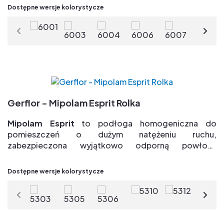
Dostępne wersje kolorystycze
Grupa T => Najlepsza odporność na ścieranie
Ekskluzywne i opatentowane zabezpieczenie
powierzchniowe Evercare (R) => łatwe
w utrzymaniu, bez konieczności polerowania
przez cały cykl użytkowania & duża odporność na
plamy
Paleta 26 naturalnych kolorów dla dowolnego
projektu
Gerflor - Mipolam Esprit Rolka
100% bio-pochodzenia plastyfikatory => 75%
odnawialnych surowców
Mipolam Esprit
to podłoga homogeniczna do
TVOC po 28 dniach < 10µg/m3 => jakość powietrza
pomieszczeń o dużym natężeniu ruchu,
wewnątrz pomieszczeń
zabezpieczona wyjątkowo odporną powłoką
Evercare
Zalety:
Dostępne wersje kolorystycze
Grupa T => Najlepsza odporność na ścieranie
Ekskluzywne i opatentowane zabezpieczenie
powierzchniowe Evercare(R) => łatwe
w utrzymaniu, bez konieczności polerowania
przez cały cykl użytkowania & duża odporność na