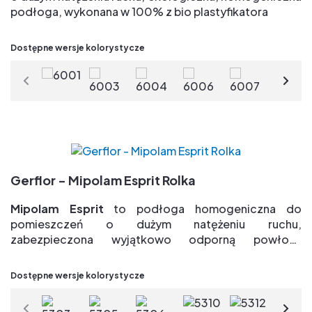
podłoga, wykonana w 100% z bio plastyfikatora
Zalety:
Dostępne wersje kolorystycze
Grupa T => Najlepsza odporność na ścieranie
Ekskluzywne i opatentowane zabezpieczenie
powierzchniowe Evercare (R) => łatwe
w utrzymaniu, bez konieczności polerowania
przez cały cykl użytkowania & duża odporność na
plamy
Paleta 26 naturalnych kolorów dla dowolnego
projektu
Gerflor - Mipolam Esprit Rolka
100% bio-pochodzenia plastyfikatory => 75%
odnawialnych surowców
Mipolam Esprit
to podłoga homogeniczna do
TVOC po 28 dniach < 10µg/m3 => jakość powietrza
pomieszczeń o dużym natężeniu ruchu,
wewnątrz pomieszczeń
zabezpieczona wyjątkowo odporną powłoką
Evercare
Zalety:
Dostępne wersje kolorystycze
Grupa T => Najlepsza odporność na ścieranie
Ekskluzywne i opatentowane zabezpieczenie