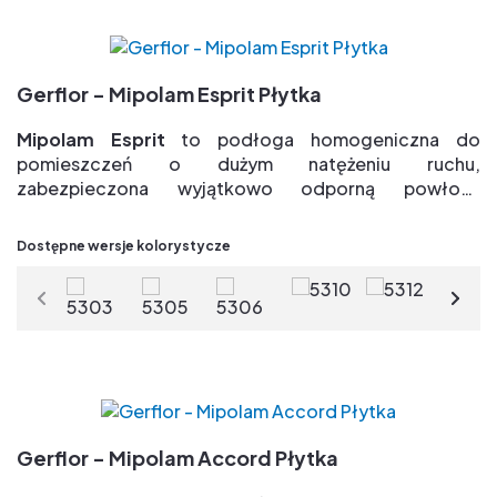
plamy
Paleta 26 naturalnych kolorów
100% bio-pochodzenia plastyfikatory => 75%
Gerflor - Mipolam Esprit Płytka
odnawialnych surowców
TVOC po 28 dniach < 10µg/m3 => jakość powietrza
Mipolam Esprit
to podłoga homogeniczna do
wewnątrz pomieszczeń
pomieszczeń o dużym natężeniu ruchu,
zabezpieczona wyjątkowo odporną powłoką
Evercare
Zalety:
Dostępne wersje kolorystycze
Grupa T => Najlepsza odporność na ścieranie
Ekskluzywne i opatentowane zabezpieczenie
powierzchniowe Evercare(R) => łatwe
w utrzymaniu, bez konieczności polerowania
przez cały cykl użytkowania & duża odporność na
plamy
Paleta 26 naturalnych kolorów
100% bio-pochodzenia plastyfikatory => 75%
Gerflor - Mipolam Accord Płytka
odnawialnych surowców