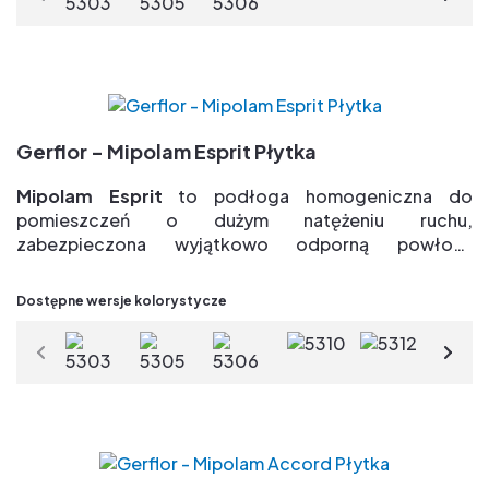
powierzchniowe Evercare(R) => łatwe
w utrzymaniu, bez konieczności polerowania
przez cały cykl użytkowania & duża odporność na
plamy
Paleta 26 naturalnych kolorów
100% bio-pochodzenia plastyfikatory => 75%
Gerflor - Mipolam Esprit Płytka
odnawialnych surowców
TVOC po 28 dniach < 10µg/m3 => jakość powietrza
Mipolam Esprit
to podłoga homogeniczna do
wewnątrz pomieszczeń
pomieszczeń o dużym natężeniu ruchu,
zabezpieczona wyjątkowo odporną powłoką
Evercare
Zalety:
Dostępne wersje kolorystycze
Grupa T => Najlepsza odporność na ścieranie
Ekskluzywne i opatentowane zabezpieczenie
powierzchniowe Evercare(R) => łatwe
w utrzymaniu, bez konieczności polerowania
przez cały cykl użytkowania & duża odporność na
plamy
Paleta 26 naturalnych kolorów