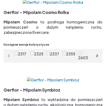
wybory projektu
Nowoczesna powierzchnia z matowym
Gerflor - Mipolam Cosmo Rolka
wykończeniem
TVOC po 28 days < 10µg/m3 => jakość powietrza
Mipolam Cosmo
to podłoga homogeniczna do
wewnątrz pomieszczeń
pomieszczeń o dużym natężeniu ruchu,
zabezpieczona Evercare.
Zalety:
Dostępne wersje kolorystycze
Grupa T => najlepsza odporność na ścieranie
Ekskluzywne i opatentowane zabezpieczenie
powierzchniowe Evercare(R) => łatwe
w utrzymaniu, bez konieczności polerowania
przez cały cykl życia & duża odporność na plamy
Paleta 29 kolorów pół- kierunkowych dla swobody
wybory projektu
Nowoczesna powierzchnia z matowym
Gerflor - Mipolam Symbioz
wykończeniem
TVOC po 28 days < 10µg/m3 => jakość powietrza
Mipolam Symbioz
to wykładzina do pomieszczeń
wewnątrz pomieszczeń
o dużym natężeniu ruchu, ekologiczna, homogeniczna