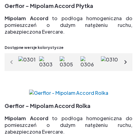
100% bio-pochodzenia plastyfikatory => 75%
Gerflor - Mipolam Accord Płytka
odnawialnych surowców
TVOC po 28 dniach < 10µg/m3 => jakość powietrza
Mipolam Accord
to podłoga homogeniczna do
wewnątrz pomieszczeń
pomieszczeń o dużym natężeniu ruchu,
zabezpieczona Evercare.
Zalety:
Dostępne wersje kolorystycze
Grupa T => najlepsza odporność na ścieranie
Ekskluzywne i opatentowane zabezpieczenie
powierzchniowe Evercare(R) => łatwe
w utrzymaniu, bez konieczności polerowania
przez cały cykl życia & duża odporność na plamy
Paleta 29 kolorów pół- kierunkowych dla swobody
wybory projektu
Gerflor - Mipolam Accord Rolka
Nowoczesna powierzchnia z matowym
Mipolam Accord
to podłoga homogeniczna do
wykończeniem
pomieszczeń o dużym natężeniu ruchu,
TVOC po 28 days < 10µg/m3 => jakość powietrza
zabezpieczona Evercare.
wewnątrz pomieszczeń