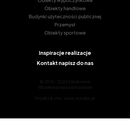
Obiekty wypoczynkowe
Obiekty handlowe
Budynki użyteczności publicznej
Przemysł
Obiekty sportowe
Inspiracje
realizacje
Kontakt
napisz do nas
© 2012 - 2026 Obiektowe
Wszelkie prawa zastrzeżone
Projekt &
cms
:
www.zstudio.pl