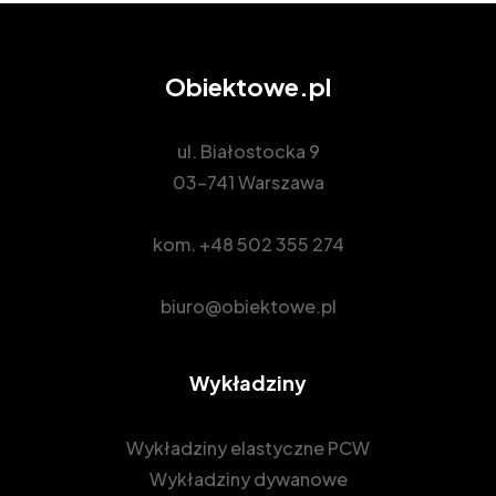
Obiektowe.pl
ul. Białostocka 9
03-741 Warszawa
kom.
+48 502 355 274
biuro@obiektowe.pl
Wykładziny
Wykładziny elastyczne PCW
Wykładziny dywanowe