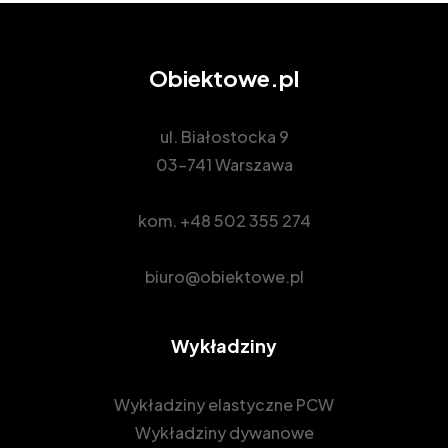
Obiektowe.pl
ul. Białostocka 9
03-741 Warszawa
kom.
+48 502 355 274
biuro@obiektowe.pl
Wykładziny
Wykładziny elastyczne PCW
Wykładziny dywanowe