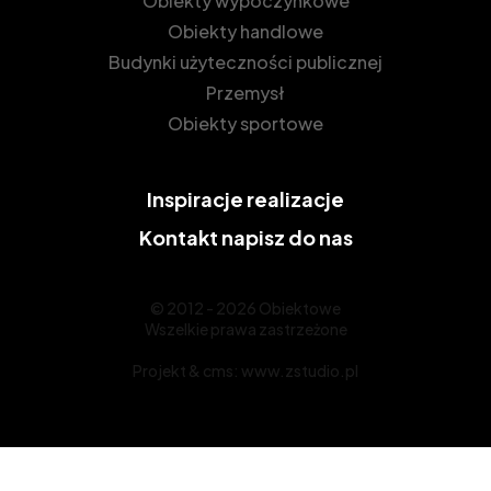
Obiekty wypoczynkowe
Obiekty handlowe
Budynki użyteczności publicznej
Przemysł
Obiekty sportowe
Inspiracje
realizacje
Kontakt
napisz do nas
© 2012 - 2026 Obiektowe
Wszelkie prawa zastrzeżone
Projekt &
cms
:
www.zstudio.pl