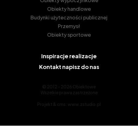
Obiekty wypoczynkowe
Obiekty handlowe
Budynki użyteczności publicznej
Przemysł
Obiekty sportowe
Inspiracje
realizacje
Kontakt
napisz do nas
© 2012 - 2026 Obiektowe
Wszelkie prawa zastrzeżone
Projekt &
cms
:
www.zstudio.pl