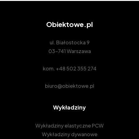
Obiektowe.pl
ul. Białostocka 9
03-741 Warszawa
kom.
+48 502 355 274
biuro@obiektowe.pl
Wykładziny
Wykładziny elastyczne PCW
Wykładziny dywanowe