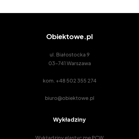
Obiektowe.pl
ul. Białostocka 9
03-741 Warszawa
kom.
+48 502 355 274
biuro@obiektowe.pl
Wykładziny
Wykładziny elastyczne PCW