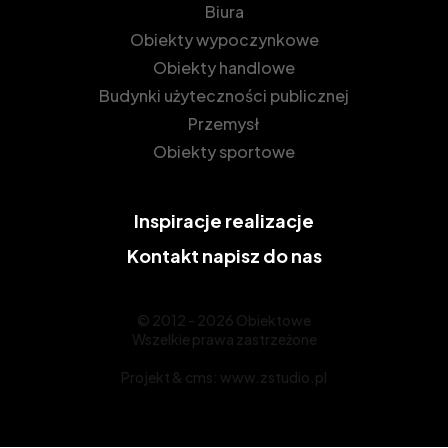
Biura
Obiekty wypoczynkowe
Obiekty handlowe
Budynki użyteczności publicznej
Przemysł
Obiekty sportowe
Inspiracje
realizacje
Kontakt
napisz do nas
© 2012 - 2026 Obiektowe
Wszelkie prawa zastrzeżone
Projekt &
cms
:
www.zstudio.pl