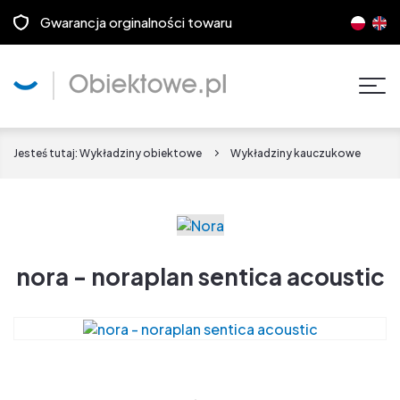
Gwarancja orginalności towaru
Pok
men
Jesteś tutaj:
Wykładziny obiektowe
Wykładziny kauczukowe
nora - noraplan sentica acoustic