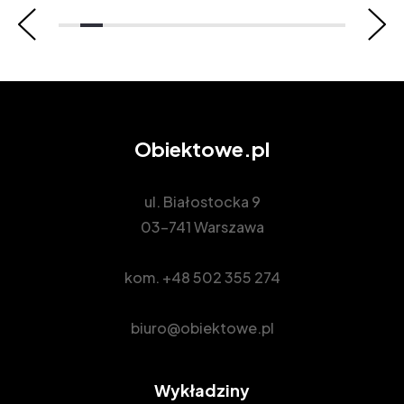
Obiektowe.pl
ul. Białostocka 9
03-741 Warszawa
kom.
+48 502 355 274
biuro@obiektowe.pl
Wykładziny