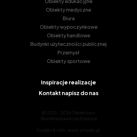
Obiekty edukacyjne
Obiekty medyczne
Biura
Obiekty wypoczynkowe
Obiekty handlowe
Budynki użyteczności publicznej
Przemysł
Obiekty sportowe
Inspiracje
realizacje
Kontakt
napisz do nas
© 2012 - 2026 Obiektowe
Wszelkie prawa zastrzeżone
Projekt &
cms
:
www.zstudio.pl