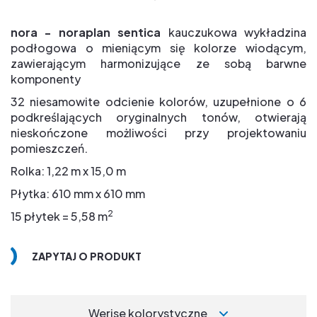
nora - noraplan sentica
kauczukowa wykładzina
podłogowa o mieniącym się kolorze wiodącym,
zawierającym harmonizujące ze sobą barwne
komponenty
32 niesamowite odcienie kolorów, uzupełnione o 6
podkreślających oryginalnych tonów, otwierają
nieskończone możliwości przy projektowaniu
pomieszczeń.
Rolka: 1,22 m x 15,0 m
Płytka: 610 mm x 610 mm
2
15 płytek = 5,58 m
ZAPYTAJ O PRODUKT
Werjse kolorystyczne