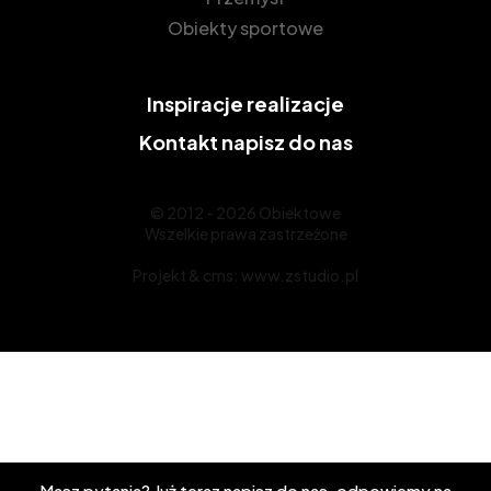
Obiekty sportowe
Inspiracje
realizacje
Kontakt
napisz do nas
© 2012 - 2026 Obiektowe
Wszelkie prawa zastrzeżone
Projekt &
cms
:
www.zstudio.pl
Masz pytania? Już teraz napisz do nas, odpowiemy na