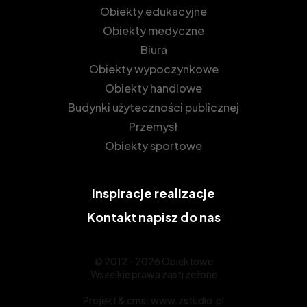
Obiekty edukacyjne
Obiekty medyczne
Biura
Obiekty wypoczynkowe
Obiekty handlowe
Budynki użyteczności publicznej
Przemysł
Obiekty sportowe
Inspiracje
realizacje
Kontakt
napisz do nas
© 2012 - 2026 Obiektowe
Wszelkie prawa zastrzeżone
Projekt &
cms
:
www.zstudio.pl