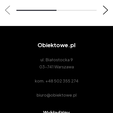
Obiektowe.pl
ul. Białostocka 9
03-741 Warszawa
kom.
+48 502 355 274
biuro@obiektowe.pl
Wykładziny