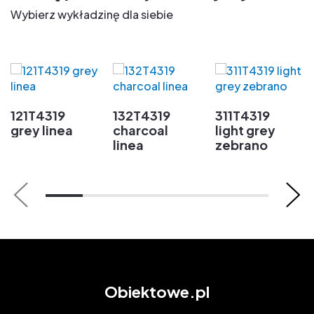
Wybierz wykładzinę dla siebie
121T4319
132T4319
311T4319
grey linea
charcoal
light grey
linea
zebrano
Obiektowe.pl