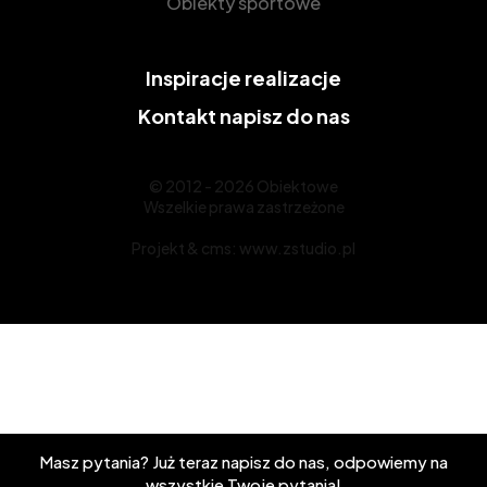
Obiekty sportowe
Inspiracje
realizacje
Kontakt
napisz do nas
© 2012 - 2026 Obiektowe
Wszelkie prawa zastrzeżone
Projekt &
cms
:
www.zstudio.pl
Masz pytania? Już teraz napisz do nas, odpowiemy na
wszystkie Twoje pytania!