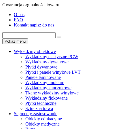
Gwarancja orginalności towaru
O nas
FAQ
Kontakt
napisz do nas
Pokaż menu
Wykładziny
obiektowe
Wykładziny elastyczne PCW
Wykładziny dywanowe
Płytki dywanowe
Płytki i panele winylowe LVT
Panele laminowane
Wykładziny linoleum
Wykładziny kauczukowe
Tkane wykładziny winylowe
Wykładziny flokowane
Płytki techniczne
Sztuczna trawa
Segmenty
zastosowanie
Obiekty edukacyjne
Obiekty medyczne