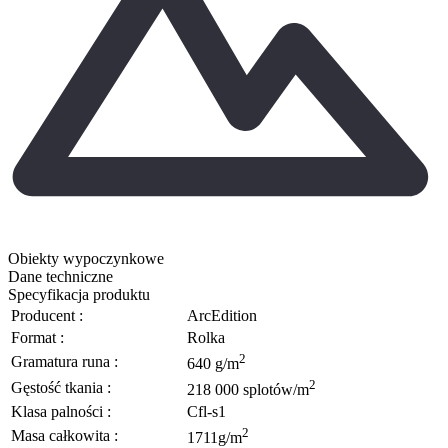
Obiekty wypoczynkowe
Dane techniczne
Specyfikacja produktu
Producent :
ArcEdition
Format :
Rolka
2
Gramatura runa :
640 g/m
2
Gęstość tkania :
218 000 splotów/m
Klasa palności :
Cfl-s1
2
Masa całkowita :
1711g/m