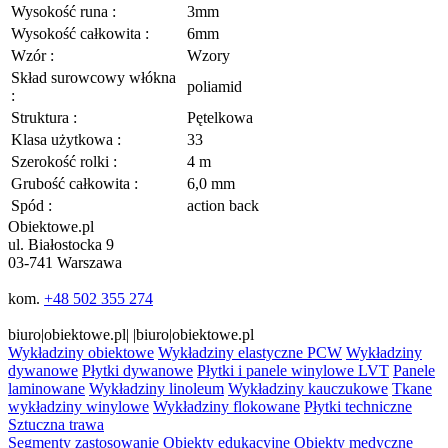
Wysokość runa :
3mm
Wysokość całkowita :
6mm
Wzór :
Wzory
Skład surowcowy włókna
poliamid
:
Struktura :
Pętelkowa
Klasa użytkowa :
33
Szerokość rolki :
4 m
Grubość całkowita :
6,0 mm
Spód :
action back
Obiektowe.pl
ul. Białostocka 9
03-741 Warszawa
kom.
+48 502 355 274
biuro|obiektowe.pl| |biuro|obiektowe.pl
Wykładziny
obiektowe
Wykładziny elastyczne PCW
Wykładziny
dywanowe
Płytki dywanowe
Płytki i panele winylowe LVT
Panele
laminowane
Wykładziny linoleum
Wykładziny kauczukowe
Tkane
wykładziny winylowe
Wykładziny flokowane
Płytki techniczne
Sztuczna trawa
Segmenty
zastosowanie
Obiekty edukacyjne
Obiekty medyczne