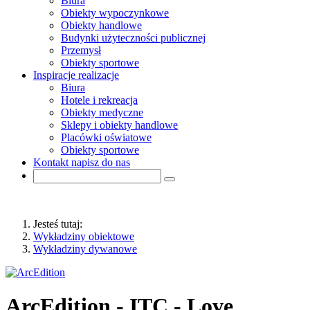
Biura
Obiekty wypoczynkowe
Obiekty handlowe
Budynki użyteczności publicznej
Przemysł
Obiekty sportowe
Inspiracje
realizacje
Biura
Hotele i rekreacja
Obiekty medyczne
Sklepy i obiekty handlowe
Placówki oświatowe
Obiekty sportowe
Kontakt
napisz do nas
Jesteś tutaj:
Wykładziny obiektowe
Wykładziny dywanowe
ArcEdition - ITC - Love