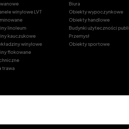
dywanowe
Biura
 panele winylowe LVT
Obiekty wypoczynkowe
laminowane
Obiekty handlowe
ny linoleum
Budynki użyteczności publ
iny kauczukowe
Przemysł
kładziny winylowe
Obiekty sportowe
iny flokowane
echniczne
 trawa