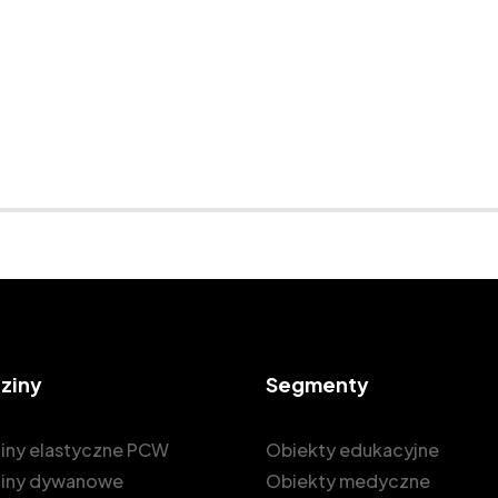
ziny
Segmenty
iny elastyczne PCW
Obiekty edukacyjne
iny dywanowe
Obiekty medyczne