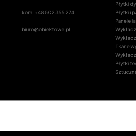
Płytki 
kom.
+48 502 355 274
Płytki i
Panele 
biuro@obiektowe.pl
Wykładzi
Wykładz
Tkane wy
Wykładz
Płytki t
Sztuczna