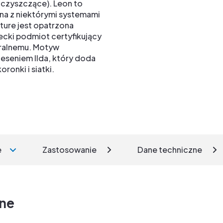
czyszczące). Leon to
lna z niektórymi systemami
ure jest opatrzona
cki podmiot certyfikujący
ralnemu. Motyw
eseniem Ilda, który doda
onki i siatki.
e
Zastosowanie
Dane techniczne
zne