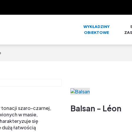
WYKŁADZINY
OBIEKTOWE
ZA
e
Balsan - Léon
tonacji szaro-czarnej,
ionych w masie,
harakteryzuje się
 dużą łatwością