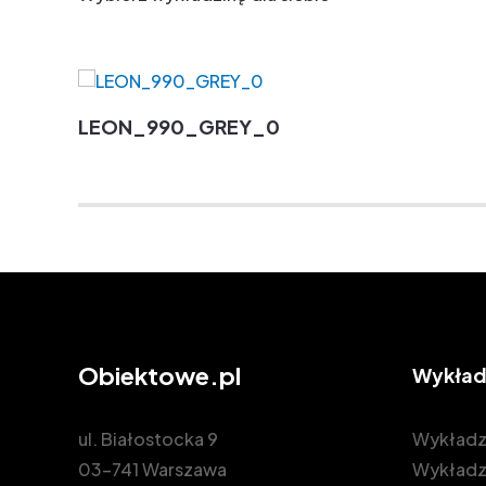
LEON_990_GREY_0
Obiektowe.pl
Wykład
ul. Białostocka 9
Wykładz
03-741 Warszawa
Wykładz