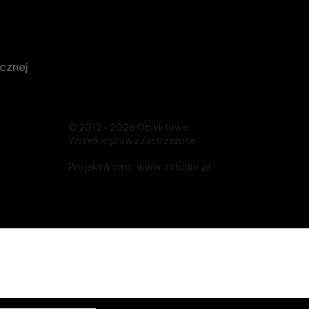
icznej
© 2012 - 2026 Obiektowe
Wszelkie prawa zastrzeżone
Projekt &
cms
:
www.zstudio.pl