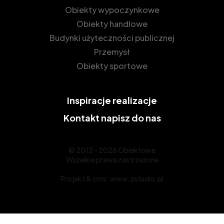
Obiekty wypoczynkowe
Obiekty handlowe
Budynki użyteczności publicznej
Przemysł
Obiekty sportowe
Inspiracje
realizacje
Kontakt
napisz do nas
© 2012 - 2026 Obiektowe
Wszelkie prawa zastrzeżone
Projekt &
cms
:
www.zstudio.pl