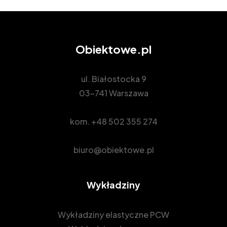
Obiektowe.pl
ul. Białostocka 9
03-741 Warszawa
kom.
+48 502 355 274
biuro@obiektowe.pl
Wykładziny
Wykładziny elastyczne PCW