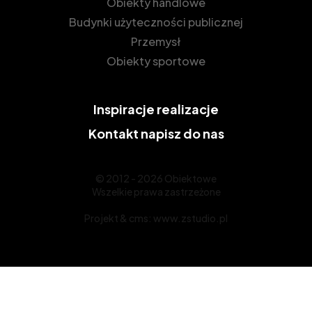
Obiekty handlowe
Budynki użyteczności publicznej
Przemysł
Obiekty sportowe
Inspiracje
realizacje
Kontakt
napisz do nas
© 2012 - 2026 Obiektowe
Wszelkie prawa zastrzeżone
Projekt &
cms
:
www.zstudio.pl