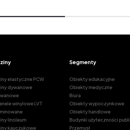
ziny
Segmenty
iny elastyczne PCW
Obiekty edukacyjne
iny dywanowe
Obiekty medyczne
dywanowe
Biura
 panele winylowe LVT
Obiekty wypoczynkowe
laminowane
Obiekty handlowe
ny linoleum
Budynki użyteczności publ
iny kauczukowe
Przemysł