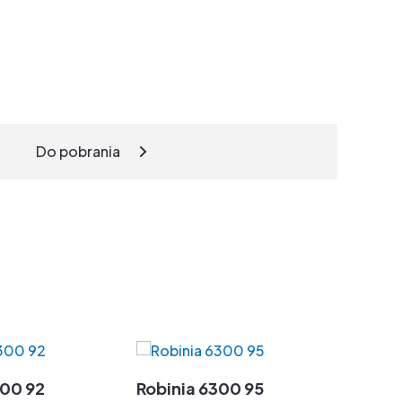
Do pobrania
300 92
Robinia 6300 95
Robin