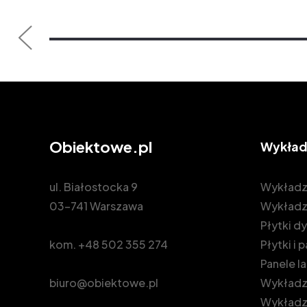
Obiektowe.pl
Wykład
ul. Białostocka 9
Wykładz
03-741 Warszawa
Wykładz
Płytki 
kom.
+48 502 355 274
Płytki i
Panele 
biuro@obiektowe.pl
Wykładzi
Wykładz