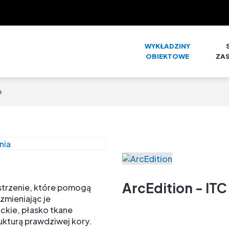
WYKŁADZINY
OBIEKTOWE
ZA
e
ArcEdition - ITC
strzenie, które pomogą
zmieniając je
ckie, płasko tkane
rukturą prawdziwej kory.