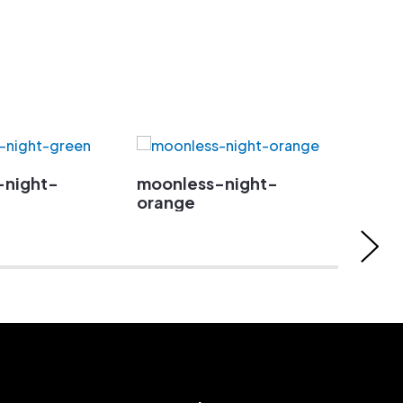
-night-
moonless-night-
moon
orange