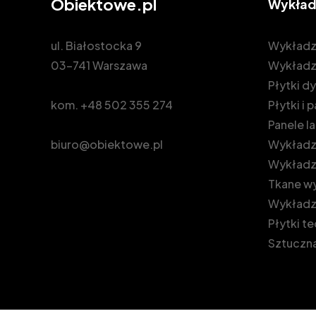
Obiektowe.pl
Wykład
ul. Białostocka 9
Wykładz
03-741 Warszawa
Wykładz
Płytki 
kom.
+48 502 355 274
Płytki i
Panele 
biuro@obiektowe.pl
Wykładzi
Wykładz
Tkane wy
Wykładz
Płytki t
Sztuczna