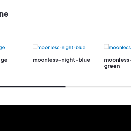
zne
nge
moonless-night-blue
moonless
green