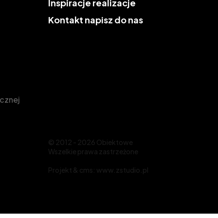
Inspiracje
realizacje
Kontakt
napisz do nas
icznej
© 2012 - 2026 Obiektowe
Wszelkie prawa zastrzeżone
Projekt &
cms
:
www.zstudio.pl