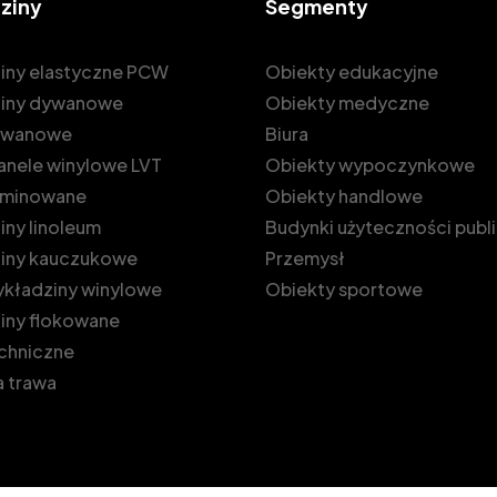
ziny
Segmenty
iny elastyczne PCW
Obiekty edukacyjne
iny dywanowe
Obiekty medyczne
dywanowe
Biura
 panele winylowe LVT
Obiekty wypoczynkowe
laminowane
Obiekty handlowe
ny linoleum
Budynki użyteczności publ
iny kauczukowe
Przemysł
kładziny winylowe
Obiekty sportowe
iny flokowane
echniczne
 trawa