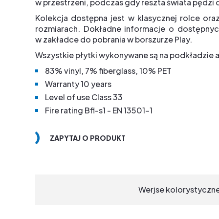
w przestrzeni, podczas gdy reszta świata pędzi 
Kolekcja dostępna jest w klasycznej rolce or
rozmiarach. Dokładne informacje o dostępnyc
w zakładce do pobrania w borszurze Play.
Wszystkie płytki wykonywane są na podkładzie 
83% vinyl, 7% fiberglass, 10% PET
Warranty 10 years
Level of use Class 33
Fire rating Bfl-s1 - EN 13501-1
ZAPYTAJ O PRODUKT
Werjse kolorystyczn