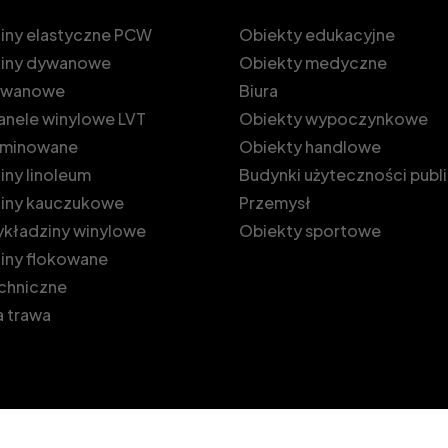
iny elastyczne PCW
Obiekty edukacyjne
iny dywanowe
Obiekty medyczne
dywanowe
Biura
 panele winylowe LVT
Obiekty wypoczynkowe
laminowane
Obiekty handlowe
ny linoleum
Budynki użyteczności publ
iny kauczukowe
Przemysł
kładziny winylowe
Obiekty sportowe
iny flokowane
echniczne
 trawa