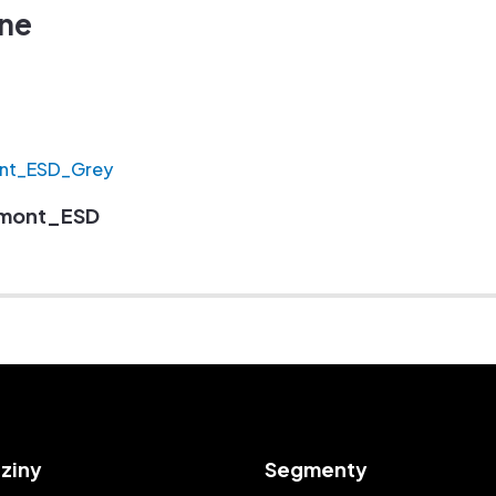
zne
amont_ESD_Grey
ziny
Segmenty