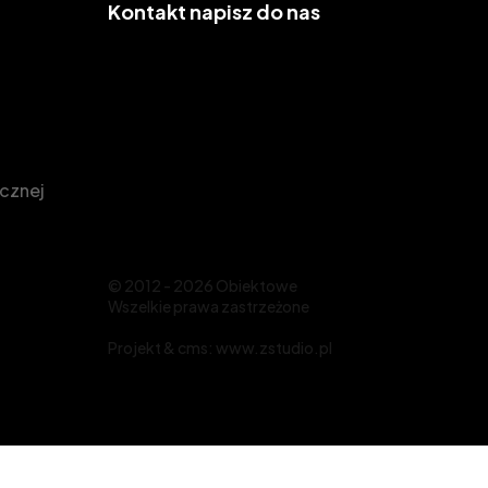
Kontakt
napisz do nas
icznej
© 2012 - 2026 Obiektowe
Wszelkie prawa zastrzeżone
Projekt &
cms
:
www.zstudio.pl