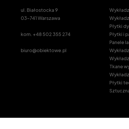
ul. Białostocka 9
Wykładz
03-741 Warszawa
Wykładz
Płytki 
kom.
+48 502 355 274
Płytki i
Panele 
biuro@obiektowe.pl
Wykładzi
Wykładz
Tkane wy
Wykładz
Płytki t
Sztuczna