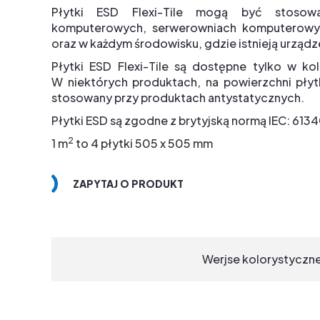
Płytki ESD Flexi-Tile mogą być stosow
komputerowych, serwerowniach komputerowyc
oraz w każdym środowisku, gdzie istnieją urządz
Płytki ESD Flexi-Tile są dostępne tylko w ko
W niektórych produktach, na powierzchni płyt
stosowany przy produktach antystatycznych.
Płytki ESD są zgodne z brytyjską normą IEC: 61
2
1 m
to 4 płytki 505 x 505 mm
ZAPYTAJ O PRODUKT
Werjse kolorystyczn