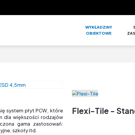
WYKŁADZINY
OBIEKTOWE
ZA
Flexi-Tile - S
ię system płyt PCW, które
m dla większości rodzajów
niczona gama zastosowań:
yjne, szkoły itd.