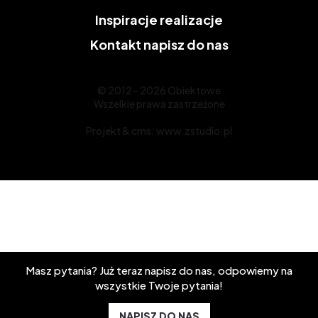
Inspiracje
realizacje
Kontakt
napisz do nas
© 2012 - 2026 Obiektowe
Wszelkie prawa zastrzeżone
Projekt &
cms
:
www.zstudio.pl
Masz pytania? Już teraz napisz do nas, odpowiemy na
wszystkie Twoje pytania!
NAPISZ DO NAS