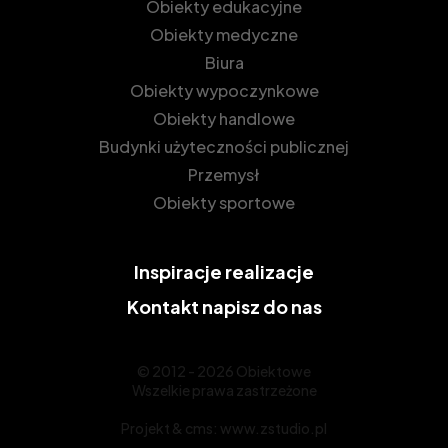
Obiekty edukacyjne
Obiekty medyczne
Biura
Obiekty wypoczynkowe
Obiekty handlowe
Budynki użyteczności publicznej
Przemysł
Obiekty sportowe
Inspiracje
realizacje
Kontakt
napisz do nas
© 2012 - 2026 Obiektowe
Wszelkie prawa zastrzeżone
Projekt &
cms
:
www.zstudio.pl