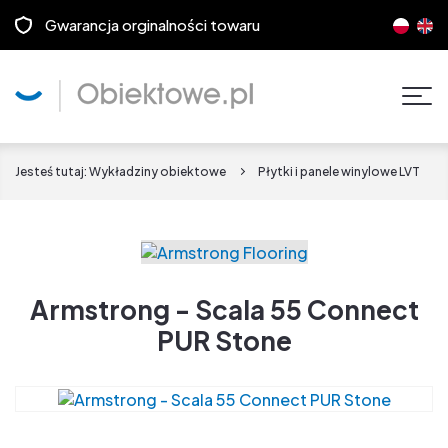
Gwarancja orginalności towaru
Pok
men
Jesteś tutaj:
Wykładziny obiektowe
Płytki i panele winylowe LVT
Armstrong - Scala 55 Connect
PUR Stone