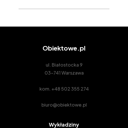
Obiektowe.pl
ul. Białostocka 9
03-741 Warszawa
kom.
+48 502 355 274
biuro@obiektowe.pl
Wykładziny