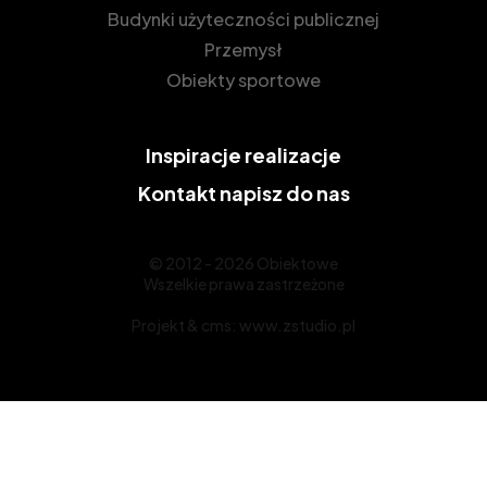
Budynki użyteczności publicznej
Przemysł
Obiekty sportowe
Inspiracje
realizacje
Kontakt
napisz do nas
© 2012 - 2026 Obiektowe
Wszelkie prawa zastrzeżone
Projekt &
cms
:
www.zstudio.pl