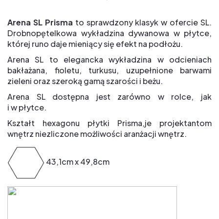
Arena SL
Prisma
to sprawdzony klasyk w ofercie SL.
Drobnopętelkowa wykładzina dywanowa w płytce,
której runo daje mieniący się efekt na podłożu.
Arena SL to elegancka wykładzina w odcieniach
bakłażana, fioletu, turkusu, uzupełnione barwami
zieleni oraz szeroką gamą szarości i beżu.
Arena SL dostępna jest zarówno w rolce, jak
i w płytce.
Kształt hexagonu płytki Prisma,je projektantom
wnętrz niezliczone możliwości aranżacji wnętrz.
43,1cm x 49,8cm