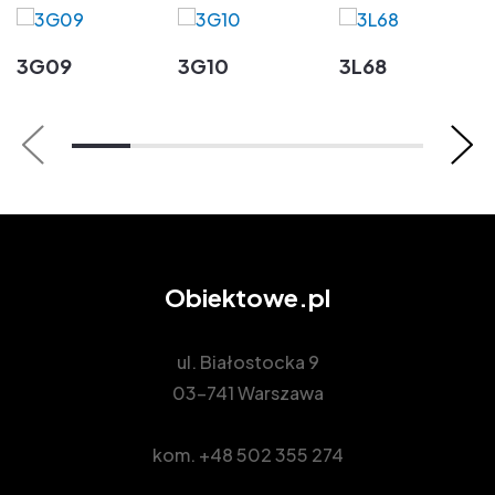
3G09
3G10
3L68
Obiektowe.pl
ul. Białostocka 9
03-741 Warszawa
kom.
+48 502 355 274