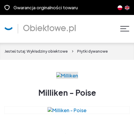
Gwarancja orginalności towaru
Pok
men
Jesteś tutaj:
Wykładziny obiektowe
Płytki dywanowe
Milliken - Poise