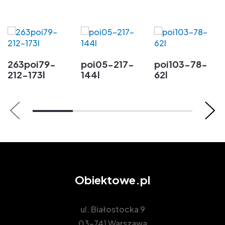
263poi79-
poi05-217-
poi103-78-
212-173l
144l
62l
Obiektowe.pl
ul. Białostocka 9
03-741 Warszawa