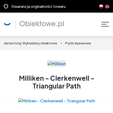
Gwarancja orginalności towaru
Pok
men
Jesteś tutaj:
Wykładziny obiektowe
Płytki dywanowe
Milliken - Clerkenwell -
Triangular Path