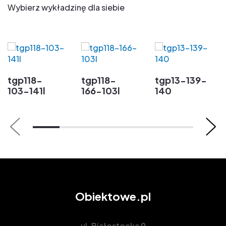
Wybierz wykładzinę dla siebie
tgp118-
tgp118-
tgp13-139-
103-141l
166-103l
140
Obiektowe.pl
ul. Białostocka 9