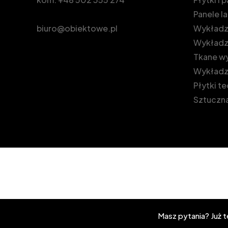
Panele 
biuro@obiektowe.pl
Wykładzi
Wykładz
Tkane wy
Wykładz
Płytki t
Sztuczna
Masz pytania? Już 