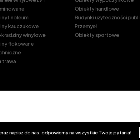
laminowane
Obiekty handlowe
ny linoleum
Budynki użyteczności publ
iny kauczukowe
Przemysł
kładziny winylowe
Obiekty sportowe
iny flokowane
echniczne
 trawa
teraz napisz do nas, odpowiemy na wszystkie Twoje pytania!