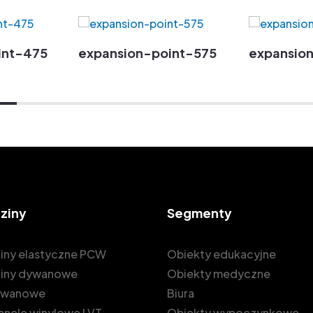
int-475
expansion-point-575
expansion
ziny
Segmenty
iny elastyczne PCW
Obiekty edukacyjne
iny dywanowe
Obiekty medyczne
dywanowe
Biura
 panele winylowe LVT
Obiekty wypoczynkowe