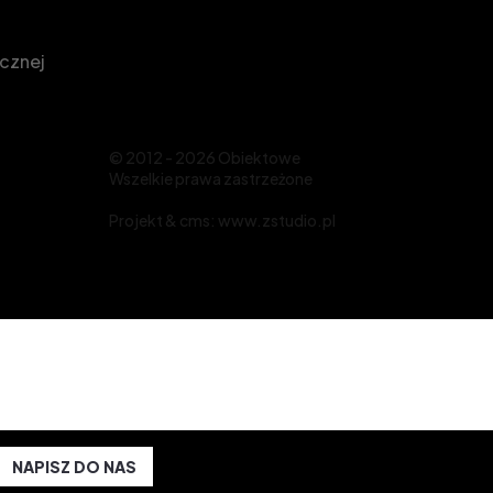
icznej
© 2012 - 2026 Obiektowe
Wszelkie prawa zastrzeżone
Projekt &
cms
:
www.zstudio.pl
NAPISZ DO NAS