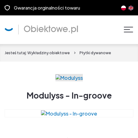
Gwarancja orginalności towaru
Pok
men
Jesteś tutaj:
Wykładziny obiektowe
Płytki dywanowe
Modulyss - In-groove