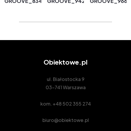
GROOVE_834
GROOVE_942
GROOVE_966
Obiektowe.pl
ul. Białostocka 9
03-741 Warszawa
kom.
+48 502 355 274
biuro@obiektowe.pl