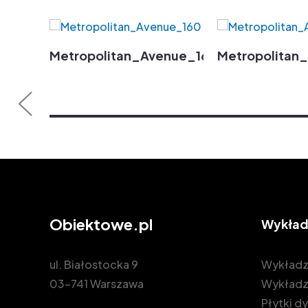
Metropolitan_Avenue_160
Metropolitan
Obiektowe.pl
Wykład
ul. Białostocka 9
Wykładz
03-741 Warszawa
Wykładz
Płytki 