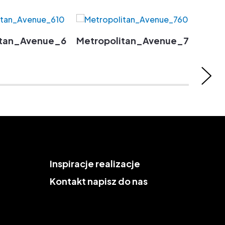
itan_Avenue_610
Metropolitan_Avenue_760
Metr
Inspiracje
realizacje
Kontakt
napisz do nas