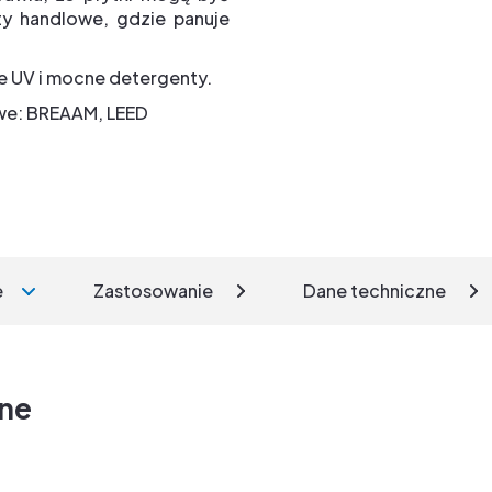
ty handlowe, gdzie panuje
e UV i mocne detergenty.
owe: BREAAM, LEED
e
Zastosowanie
Dane techniczne
zne