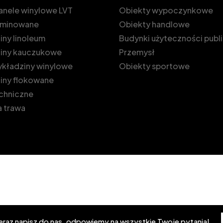
 panele winylowe LVT
Obiekty wypoczynkowe
laminowane
Obiekty handlowe
ny linoleum
Budynki użyteczności publ
iny kauczukowe
Przemysł
kładziny winylowe
Obiekty sportowe
iny flokowane
echniczne
 trawa
teraz napisz do nas, odpowiemy na wszystkie Twoje pytania!