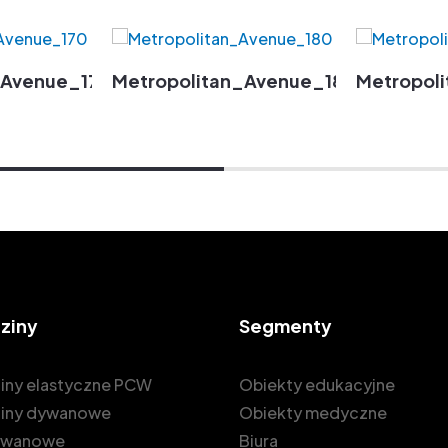
_Avenue_170
Metropolitan_Avenue_180
Metropol
ziny
Segmenty
iny elastyczne PCW
Obiekty edukacyjne
iny dywanowe
Obiekty medyczne
dywanowe
Biura