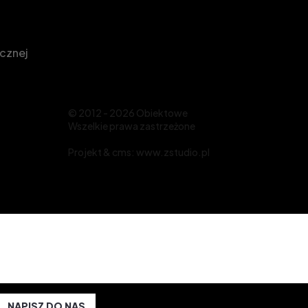
icznej
© 2012 - 2026 Obiektowe
Wszelkie prawa zastrzeżone
Projekt &
cms
:
www.zstudio.pl
NAPISZ DO NAS