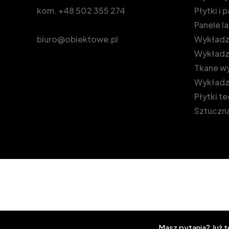
kom.
+48 502 355 274
Płytki i
Panele 
biuro@obiektowe.pl
Wykładzi
Wykładz
Tkane wy
Wykładz
Płytki t
Sztuczna
Masz pytania? Już 