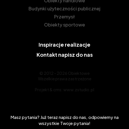
Obiekty handlowe
Budynki użyteczności publicznej
Przemysł
Obiekty sportowe
Inspiracje
realizacje
Kontakt
napisz do nas
© 2012 - 2026 Obiektowe
Wszelkie prawa zastrzeżone
Projekt &
cms
:
www.zstudio.pl
Masz pytania? Już teraz napisz do nas, odpowiemy na
wszystkie Twoje pytania!