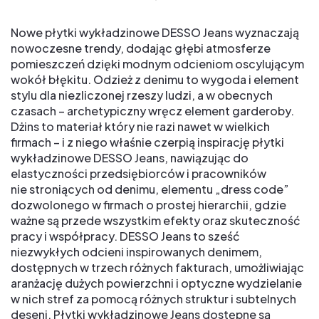
Nowe płytki wykładzinowe DESSO Jeans wyznaczają
nowoczesne trendy, dodając głębi atmosferze
pomieszczeń dzięki modnym odcieniom oscylującym
wokół błękitu. Odzież z denimu to wygoda i element
stylu dla niezliczonej rzeszy ludzi, a w obecnych
czasach – archetypiczny wręcz element garderoby.
Dżins to materiał który nie razi nawet w wielkich
firmach – i z niego właśnie czerpią inspirację płytki
wykładzinowe DESSO Jeans, nawiązując do
elastyczności przedsiębiorców i pracowników
nie stroniących od denimu, elementu „dress code”
dozwolonego w firmach o prostej hierarchii, gdzie
ważne są przede wszystkim efekty oraz skuteczność
pracy i współpracy. DESSO Jeans to sześć
niezwykłych odcieni inspirowanych denimem,
dostępnych w trzech różnych fakturach, umożliwiając
aranżację dużych powierzchni i optyczne wydzielanie
w nich stref za pomocą różnych struktur i subtelnych
deseni. Płytki wykładzinowe Jeans dostępne są