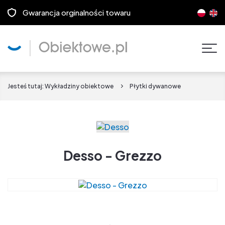
Gwarancja orginalności towaru
Pok
men
Jesteś tutaj:
Wykładziny obiektowe
Płytki dywanowe
Desso - Grezzo