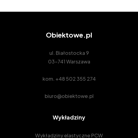
Obiektowe.pl
ul. Białostocka 9
03-741 Warszawa
kom.
+48 502 355 274
biuro@obiektowe.pl
Wykładziny
Wykładziny elastyczne PCW