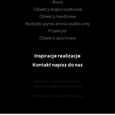
Biura
Obiekty wypoczynkowe
Obiekty handlowe
Budynki użyteczności publicznej
Przemysł
Obiekty sportowe
Inspiracje
realizacje
Kontakt
napisz do nas
© 2012 - 2026 Obiektowe
Wszelkie prawa zastrzeżone
Projekt &
cms
:
www.zstudio.pl