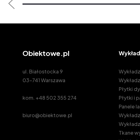
Obiektowe.pl
Wykład
ul. Białostocka 9
Wykładz
03-741 Warszawa
Wykładz
Płytki 
kom.
+48 502 355 274
Płytki i
Panele 
biuro@obiektowe.pl
Wykładzi
Wykładz
Tkane wy