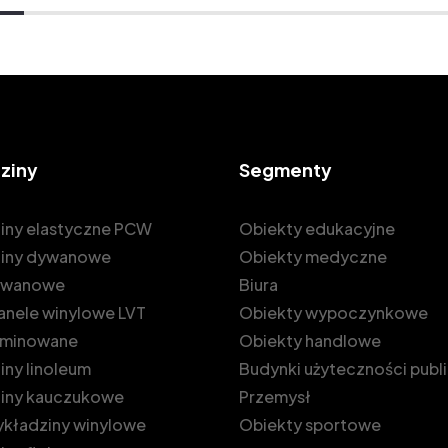
ziny
Segmenty
iny elastyczne PCW
Obiekty edukacyjne
iny dywanowe
Obiekty medyczne
dywanowe
Biura
 panele winylowe LVT
Obiekty wypoczynkowe
laminowane
Obiekty handlowe
ny linoleum
Budynki użyteczności publ
iny kauczukowe
Przemysł
kładziny winylowe
Obiekty sportowe