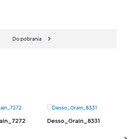
Do pobrania
ain_7272
Desso_Grain_8331
Dess