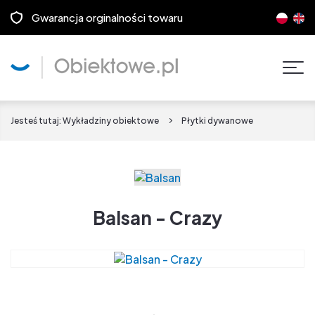
Gwarancja orginalności towaru
Pok
men
Jesteś tutaj:
Wykładziny obiektowe
Płytki dywanowe
Balsan - Crazy