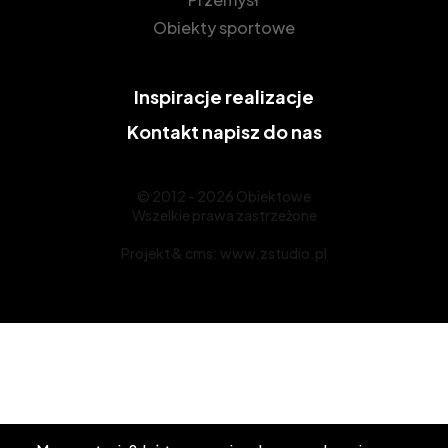
Obiekty sportowe
Inspiracje
realizacje
Kontakt
napisz do nas
© 2012 - 2026 Obiektowe
Wszelkie prawa zastrzeżone
Projekt &
cms
:
www.zstudio.pl