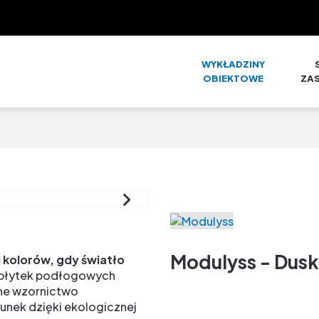
WYKŁADZINY
OBIEKTOWE
ZA
Modulyss - Dusk
 kolorów, gdy światło
 płytek podłogowych
zne wzornictwo
cunek dzięki ekologicznej