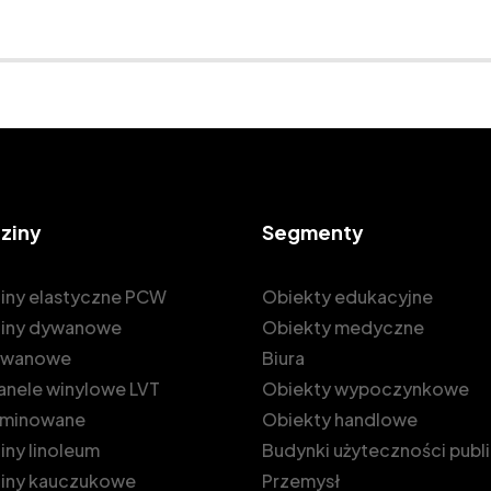
ziny
Segmenty
iny elastyczne PCW
Obiekty edukacyjne
iny dywanowe
Obiekty medyczne
dywanowe
Biura
 panele winylowe LVT
Obiekty wypoczynkowe
laminowane
Obiekty handlowe
ny linoleum
Budynki użyteczności publ
iny kauczukowe
Przemysł