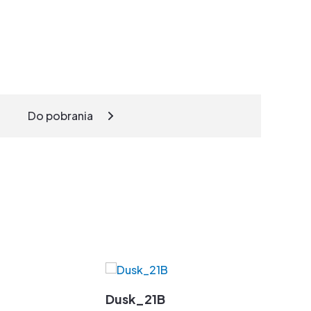
Do pobrania
Dusk_21B
Dusk