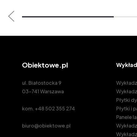
Obiektowe.pl
Wykład
ul. Białostocka 9
Wykładz
03-741 Warszawa
Wykładz
Płytki 
kom.
+48 502 355 274
Płytki i
Panele 
biuro@obiektowe.pl
Wykładzi
Wykładz