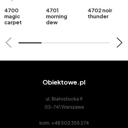
4700
4701
4702 noir
magic
morning
thunder
carpet
dew
Obiektowe.pl
ul. Białostocka 9
03-741 Warszawa
kom.
+48 502 355 274