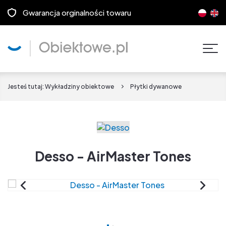
Gwarancja orginalności towaru
Pok
men
Jesteś tutaj:
Wykładziny obiektowe
Płytki dywanowe
Desso - AirMaster Tones