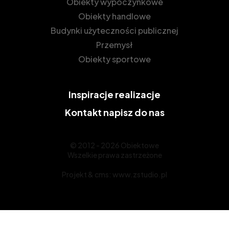
Obiekty wypoczynkowe
Obiekty handlowe
Budynki użyteczności publicznej
Przemysł
Obiekty sportowe
Inspiracje
realizacje
Kontakt
napisz do nas
© 2012 - 2026 Obiektowe
Wszelkie prawa zastrzeżone
Projekt &
cms
:
www.zstudio.pl