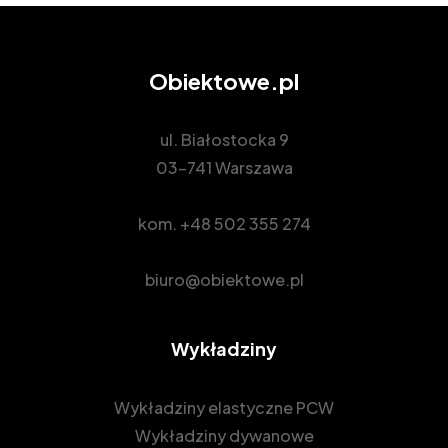
Obiektowe.pl
ul. Białostocka 9
03-741 Warszawa
kom.
+48 502 355 274
biuro@obiektowe.pl
Wykładziny
Wykładziny elastyczne PCW
Wykładziny dywanowe