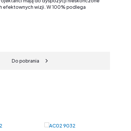
 projektanci mają do dyspozycji nieskończone
ich efektownych wizji. W 100% podlega
Do pobrania