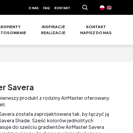
O NAS
FAQ
KONTAKT
SEGMENTY
INSPIRACJE
KONTAKT
STOSOWANIE
REALIZACJE
NAPISZ DO NAS
er Savera
pierwszy produkt z rodziny AirMaster oferowany
li.
avera została zaprojektowana tak, by łączyć ją
Savera Shade. Sześć kolorów jednolitych
pasuje do sześciu gradientów AirMaster Savera