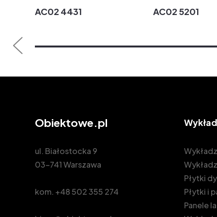
AC02 4431
AC02 5201
Obiektowe.pl
Wykład
ul. Białostocka 9
Wykładz
03-741 Warszawa
Wykładz
Płytki 
kom.
+48 502 355 274
Płytki i
Panele 