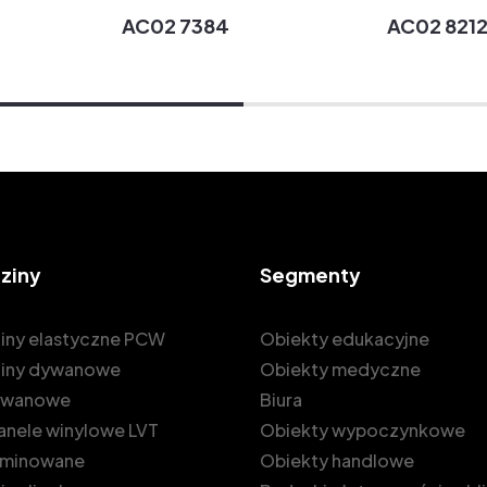
AC02 7384
AC02 821
ziny
Segmenty
iny elastyczne PCW
Obiekty edukacyjne
iny dywanowe
Obiekty medyczne
dywanowe
Biura
 panele winylowe LVT
Obiekty wypoczynkowe
laminowane
Obiekty handlowe