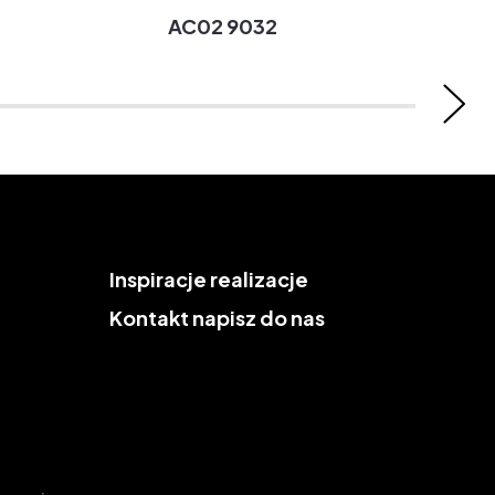
2
AC02 9032
AC02
Inspiracje
realizacje
Kontakt
napisz do nas