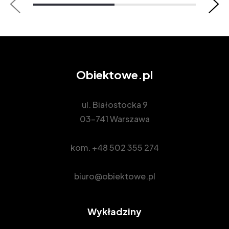
Obiektowe.pl
ul. Białostocka 9
03-741 Warszawa
kom.
+48 502 355 274
biuro@obiektowe.pl
Wykładziny