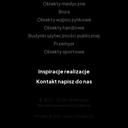
Obiekty medyczne
Biura
Obiekty wypoczynkowe
Obiekty handlowe
Budynki użyteczności publicznej
Przemysł
Obiekty sportowe
Inspiracje
realizacje
Kontakt
napisz do nas
© 2012 - 2026 Obiektowe
Wszelkie prawa zastrzeżone
Projekt &
cms
:
www.zstudio.pl