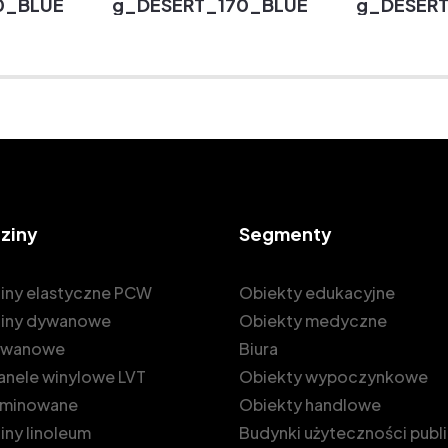
0_BLUE
g_DESERT_170_BLUE
g_DESERT
ziny
Segmenty
iny elastyczne PCW
Obiekty edukacyjne
iny dywanowe
Obiekty medyczne
dywanowe
Biura
 panele winylowe LVT
Obiekty wypoczynkowe
laminowane
Obiekty handlowe
ny linoleum
Budynki użyteczności publ