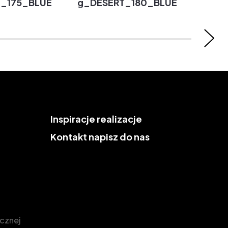
_175_BLUE
g_DESERT_180_BLUE
g_DE
Inspiracje
realizacje
Kontakt
napisz do nas
icznej