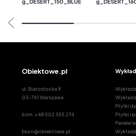
g_DESERT_150_BLUE
g_DESERT_16
Obiektowe.pl
Wykład
ul. Białostocka 9
Wykładz
03-741 Warszawa
Wykładz
Płytki 
kom.
+48 502 355 274
Płytki i
Panele 
biuro@obiektowe.pl
Wykładzi