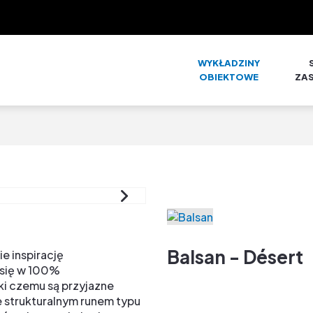
WYKŁADZINY
OBIEKTOWE
ZA
Balsan - Désert
e inspirację
 się w 100%
i czemu są przyjazne
 strukturalnym runem typu