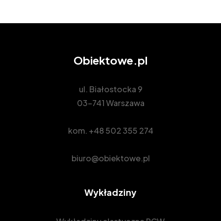
Obiektowe.pl
ul. Białostocka 9
03-741 Warszawa
kom.
+48 502 355 274
biuro@obiektowe.pl
Wykładziny