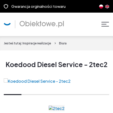
Gwarancja orginalności towaru
Pok
men
Jesteś tutaj:
Inspiracje realizacje
Biura
Koedood Diesel Service - 2tec2