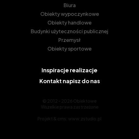
Biura
Obiekty wypoczynkowe
Obiekty handlowe
Budynki użyteczności publicznej
Przemysł
Obiekty sportowe
Inspiracje
realizacje
Kontakt
napisz do nas
© 2012 - 2026 Obiektowe
Wszelkie prawa zastrzeżone
Projekt &
cms
:
www.zstudio.pl